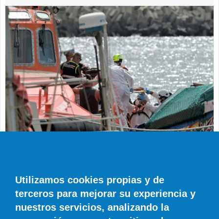
SUCESOS
Muere en el hospital el bebé que llegó en
parada cardiaca en el último cayuco de El
Utilizamos cookies propias y de
Hierro
terceros para mejorar su experiencia y
EFE
0 COMENTARIOS
nuestros servicios, analizando la