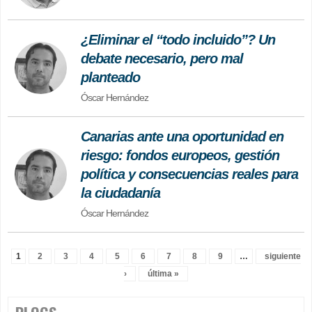
¿Eliminar el “todo incluido”? Un
debate necesario, pero mal
planteado
Óscar Hernández
Canarias ante una oportunidad en
riesgo: fondos europeos, gestión
política y consecuencias reales para
la ciudadanía
Óscar Hernández
1
2
3
4
5
6
7
8
9
…
siguiente
Páginas
›
última »