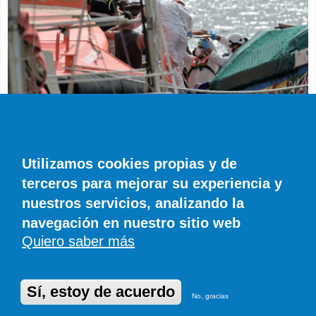
SUCESOS
Muere en el hospital el bebé que llegó en
parada cardiaca en el último cayuco de El
Utilizamos cookies propias y de
Hierro
terceros para mejorar su experiencia y
EFE
0 COMENTARIOS
nuestros servicios, analizando la
navegación en nuestro sitio web
Quiero saber más
© SIROCO INFORMACIÓN SL | Tel. 828 081 655 | Móvil y WhatsApp 606 845
886 |
info@diariodefuerteventura.com
DiariodeCanarias.es
|
DiariodeLanzarote.com
|
DiariodeFuerteventura.com
Publicidad
|
Aviso legal
|
Política de cookies
Sí, estoy de acuerdo
No, gracias
Desarrollado en Drupal por Suomitech