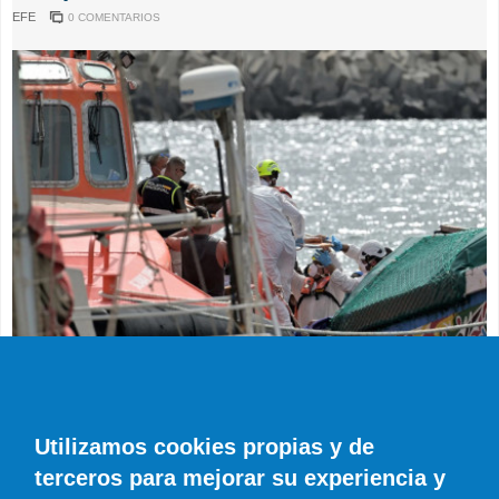
EFE
0 COMENTARIOS
SUCESOS
Muere en el hospital el bebé que llegó en
parada cardiaca en el último cayuco de El
Utilizamos cookies propias y de
Hierro
terceros para mejorar su experiencia y
EFE
0 COMENTARIOS