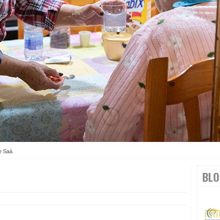
e Saá.
BLO