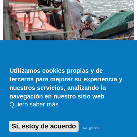
SUCESOS
Muere en el hospital el bebé que llegó en
parada cardiaca en el último cayuco de El
Utilizamos cookies propias y de
Hierro
terceros para mejorar su experiencia y
EFE
0 COMENTARIOS
nuestros servicios, analizando la
navegación en nuestro sitio web
Quiero saber más
© SIROCO INFORMACIÓN SL | Tel. 828 081 655 | Móvil y WhatsApp 606 845
886 |
info@diariodefuerteventura.com
DiariodeCanarias.es
|
DiariodeLanzarote.com
|
DiariodeFuerteventura.com
Publicidad
|
Aviso legal
|
Política de cookies
Sí, estoy de acuerdo
No, gracias
Desarrollado en Drupal por Suomitech