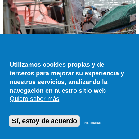
SUCESOS
Muere en el hospital el bebé que llegó en
parada cardiaca en el último cayuco de El
Utilizamos cookies propias y de
Hierro
terceros para mejorar su experiencia y
EFE
0 COMENTARIOS
nuestros servicios, analizando la
navegación en nuestro sitio web
Quiero saber más
© SIROCO INFORMACIÓN SL | Tel. 828 081 655 | Móvil y WhatsApp 606 845
886 |
info@diariodefuerteventura.com
DiariodeCanarias.es
|
DiariodeLanzarote.com
|
DiariodeFuerteventura.com
Publicidad
|
Aviso legal
|
Política de cookies
Sí, estoy de acuerdo
No, gracias
Desarrollado en Drupal por Suomitech