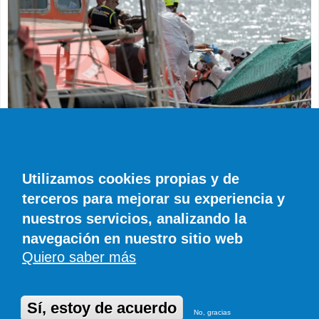
SUCESOS
Muere en el hospital el bebé que llegó en
parada cardiaca en el último cayuco de El
Utilizamos cookies propias y de
Hierro
terceros para mejorar su experiencia y
EFE
0 COMENTARIOS
nuestros servicios, analizando la
navegación en nuestro sitio web
Quiero saber más
© SIROCO INFORMACIÓN SL | Tel. 828 081 655 | Móvil y WhatsApp 606 845
886 |
info@diariodefuerteventura.com
DiariodeCanarias.es
|
DiariodeLanzarote.com
|
DiariodeFuerteventura.com
Publicidad
|
Aviso legal
|
Política de cookies
Sí, estoy de acuerdo
No, gracias
Desarrollado en Drupal por Suomitech