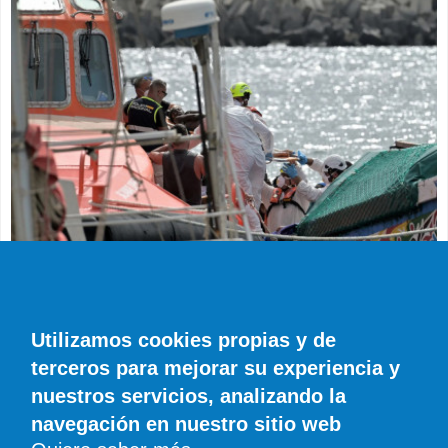
SUCESOS
Muere en el hospital el bebé que llegó en
parada cardiaca en el último cayuco de El
Utilizamos cookies propias y de
Hierro
terceros para mejorar su experiencia y
EFE
0 COMENTARIOS
nuestros servicios, analizando la
navegación en nuestro sitio web