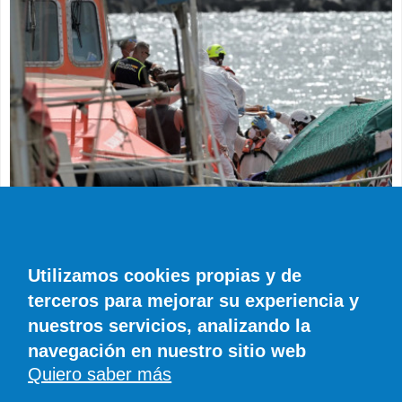
SUCESOS
Muere en el hospital el bebé que llegó en
parada cardiaca en el último cayuco de El
Utilizamos cookies propias y de
Hierro
terceros para mejorar su experiencia y
EFE
0 COMENTARIOS
nuestros servicios, analizando la
navegación en nuestro sitio web
Quiero saber más
© SIROCO INFORMACIÓN SL | Tel. 828 081 655 | Móvil y WhatsApp 606 845
886 |
info@diariodefuerteventura.com