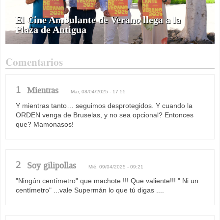
El Cine Ambulante de Verano llega a la
Plaza de Antigua
Comentarios
1
Mientras
Mar, 08/04/2025 - 17:55
Y mientras tanto… seguimos desprotegidos. Y cuando la
ORDEN venga de Bruselas, y no sea opcional? Entonces
que? Mamonasos!
2
Soy gilipollas
Mié, 09/04/2025 - 09:21
"Ningún centímetro" que machote !!! Que valiente!!! " Ni un
centímetro" ...vale Supermán lo que tú digas ....