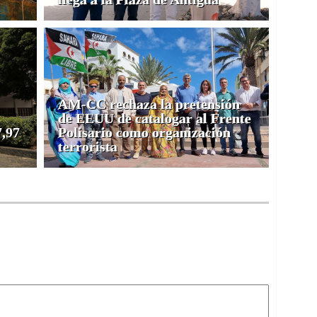
AM-CC rechaza la pretensión
de EEUU de catalogar al Frente
7,97
Polisario como organización
terrorista