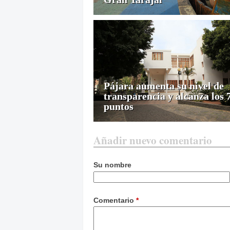
Pájara aumenta su nivel de
transparencia y alcanza los 
puntos
Añadir nuevo comentario
Su nombre
Comentario
*