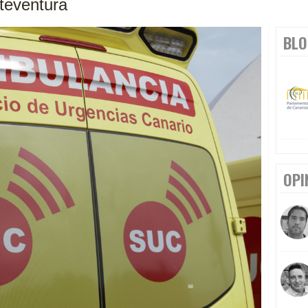
teventura
BLO
OPI