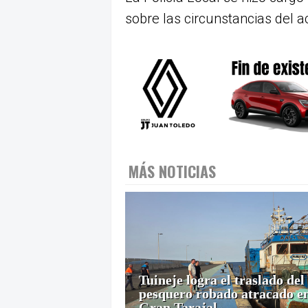
sobre las circunstancias del a
MÁS NOTICIAS
Tuineje logra el traslado del
pesquero robado atracado e
Gran Tarajal