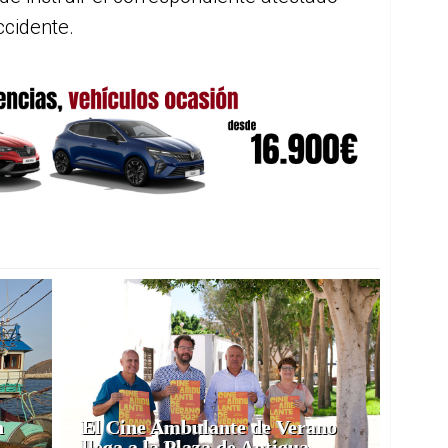
ccidente.
n
El Cine Ambulante de Verano
llega a la Plaza de Antigua