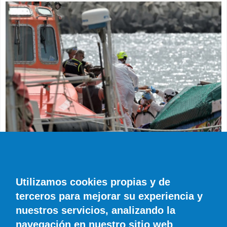
SUCESOS
Muere en el hospital el bebé que llegó en
parada cardiaca en el último cayuco de El
Utilizamos cookies propias y de
Hierro
terceros para mejorar su experiencia y
EFE
0 COMENTARIOS
nuestros servicios, analizando la
navegación en nuestro sitio web