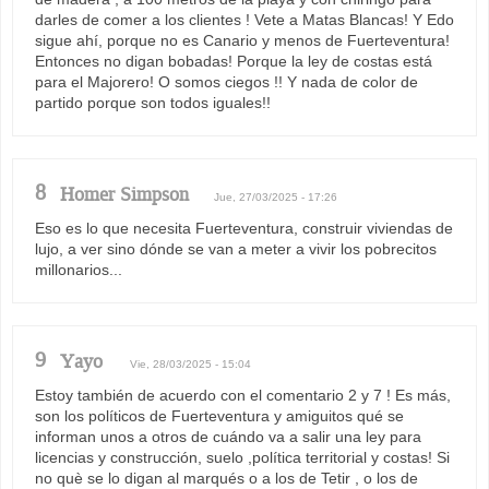
darles de comer a los clientes ! Vete a Matas Blancas! Y Edo
sigue ahí, porque no es Canario y menos de Fuerteventura!
Entonces no digan bobadas! Porque la ley de costas está
para el Majorero! O somos ciegos !! Y nada de color de
partido porque son todos iguales!!
8
Homer Simpson
Jue, 27/03/2025 - 17:26
Eso es lo que necesita Fuerteventura, construir viviendas de
lujo, a ver sino dónde se van a meter a vivir los pobrecitos
millonarios...
9
Yayo
Vie, 28/03/2025 - 15:04
Estoy también de acuerdo con el comentario 2 y 7 ! Es más,
son los políticos de Fuerteventura y amiguitos qué se
informan unos a otros de cuándo va a salir una ley para
licencias y construcción, suelo ,política territorial y costas! Si
no què se lo digan al marqués o a los de Tetir , o los de