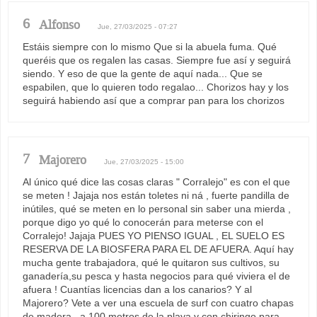
6
Alfonso
Jue, 27/03/2025 - 07:27
Estáis siempre con lo mismo Que si la abuela fuma. Qué
queréis que os regalen las casas. Siempre fue así y seguirá
siendo. Y eso de que la gente de aquí nada... Que se
espabilen, que lo quieren todo regalao... Chorizos hay y los
seguirá habiendo así que a comprar pan para los chorizos
7
Majorero
Jue, 27/03/2025 - 15:00
Al único qué dice las cosas claras " Corralejo" es con el que
se meten ! Jajaja nos están toletes ni ná , fuerte pandilla de
inútiles, qué se meten en lo personal sin saber una mierda ,
porque digo yo qué lo conocerán para meterse con el
Corralejo! Jajaja PUES YO PIENSO IGUAL , EL SUELO ES
RESERVA DE LA BIOSFERA PARA EL DE AFUERA. Aquí hay
mucha gente trabajadora, qué le quitaron sus cultivos, su
ganadería,su pesca y hasta negocios para qué viviera el de
afuera ! Cuantías licencias dan a los canarios? Y al
Majorero? Vete a ver una escuela de surf con cuatro chapas
de madera , a 100 metros de la playa y con chiringo para