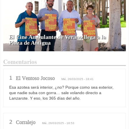
El Cine Ambulante de Verano llega a la
Plaza de Antigua
Comentarios
1
El Ventoso Jocoso
Mié, 26/03/2025 - 18:41
Esa azotea será interior, ¿no? Porque como sea exterior,
que nadie suba con gorra… sale volando directo a
Lanzarote. Y eso, los 365 días del año.
2
Corralejo
Mié, 26/03/2025 - 18:53