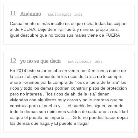
11
Anónimo
Mié, 30/04/2025 - 14:03
Casualmente el más inculto es el que echa todas las culpas
al de FUERA. Deje de mirar fuera y mire su propio país,
igual descubre que no todos sus males viene de FUERA
12
yo no se que decir
Mié, 07/05/2025 - 15:14
En 2014 este solar estaba en venta por 4 millones nadie de
la isla ni el ayutamiento ni los ricos de la isla no lo compro
ahora lloramos por la compra de "los de fuera de la isla" los
ricos y todo los demas podrian construir pisos de proteccion
pero no interesa , "los ricos de ahi de la isla" tienen
viviendas con alquileres muy caros y no le interesa que se
construia para el pueblo y .... el pueblo los siguen votando
todo lo demas son opiniones validos de cada uno la realidad
es que el pueblo no importa ..... Si tu no puedes hacer dejaa
los demas que haga y El pueblo a tragar