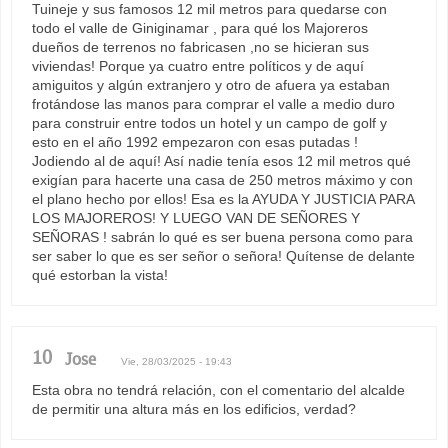
Tuineje y sus famosos 12 mil metros para quedarse con
todo el valle de Giniginamar , para qué los Majoreros
dueños de terrenos no fabricasen ,no se hicieran sus
viviendas! Porque ya cuatro entre políticos y de aquí
amiguitos y algún extranjero y otro de afuera ya estaban
frotándose las manos para comprar el valle a medio duro
para construir entre todos un hotel y un campo de golf y
esto en el año 1992 empezaron con esas putadas !
Jodiendo al de aquí! Así nadie tenía esos 12 mil metros qué
exigían para hacerte una casa de 250 metros máximo y con
el plano hecho por ellos! Esa es la AYUDA Y JUSTICIA PARA
LOS MAJOREROS! Y LUEGO VAN DE SEÑORES Y
SEÑORAS ! sabrán lo qué es ser buena persona como para
ser saber lo que es ser señor o señora! Quítense de delante
qué estorban la vista!
10
Jose
Vie, 28/03/2025 - 19:43
Esta obra no tendrá relación, con el comentario del alcalde
de permitir una altura más en los edificios, verdad?