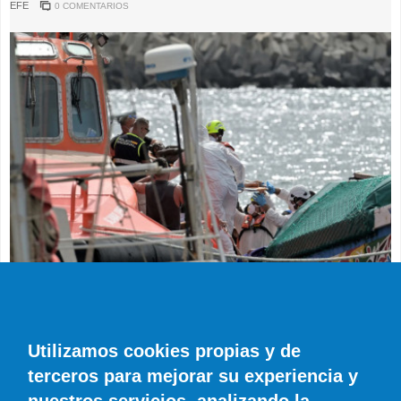
EFE
0 COMENTARIOS
SUCESOS
Muere en el hospital el bebé que llegó en
parada cardiaca en el último cayuco de El
Utilizamos cookies propias y de
Hierro
terceros para mejorar su experiencia y
EFE
0 COMENTARIOS