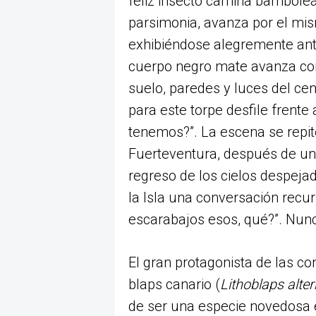
feliz insecto camina bamboleá
parsimonia, avanza por el mis
exhibiéndose alegremente ante
cuerpo negro mate avanza com
suelo, paredes y luces del ce
para este torpe desfile frente 
tenemos?”. La escena se repit
Fuerteventura, después de una
regreso de los cielos despejad
la Isla una conversación recur
escarabajos esos, qué?”. Nunc
El gran protagonista de las co
blaps canario (
Lithoblaps alte
de ser una especie novedosa en