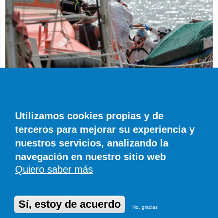
SUCESOS
Muere en el hospital el bebé que llegó en
parada cardiaca en el último cayuco de El
Utilizamos cookies propias y de
Hierro
terceros para mejorar su experiencia y
EFE
0 COMENTARIOS
nuestros servicios, analizando la
navegación en nuestro sitio web
Quiero saber más
© SIROCO INFORMACIÓN SL | Tel. 828 081 655 | Móvil y WhatsApp 606 845
886 |
info@diariodefuerteventura.com
DiariodeCanarias.es
|
DiariodeLanzarote.com
|
DiariodeFuerteventura.com
Publicidad
|
Aviso legal
|
Política de cookies
Sí, estoy de acuerdo
No, gracias
Desarrollado en Drupal por Suomitech