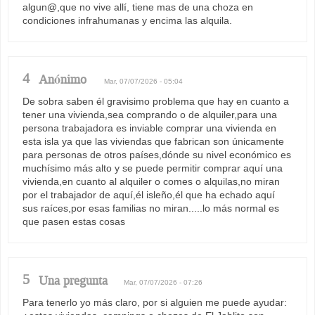
algun@,que no vive allí, tiene mas de una choza en
condiciones infrahumanas y encima las alquila.
4
Anónimo
Mar, 07/07/2026 - 05:04
De sobra saben él gravisimo problema que hay en cuanto a
tener una vivienda,sea comprando o de alquiler,para una
persona trabajadora es inviable comprar una vivienda en
esta isla ya que las viviendas que fabrican son únicamente
para personas de otros países,dónde su nivel económico es
muchísimo más alto y se puede permitir comprar aquí una
vivienda,en cuanto al alquiler o comes o alquilas,no miran
por el trabajador de aquí,él isleño,él que ha echado aquí
sus raíces,por esas familias no miran.....lo más normal es
que pasen estas cosas
5
Una pregunta
Mar, 07/07/2026 - 07:26
Para tenerlo yo más claro, por si alguien me puede ayudar: