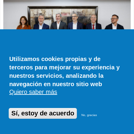
Utilizamos cookies propias y de
terceros para mejorar su experiencia y
nuestros servicios, analizando la
ACTUALIDAD
El Gobierno de Canarias apoya la nueva
navegación en nuestro sitio web
financiación autonómica que le reportará
Quiero saber más
1.300 millones más al año
EFE
0 COMENTARIOS
Sí, estoy de acuerdo
No, gracias