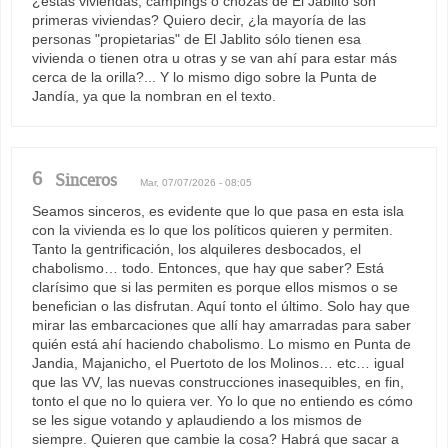
¿estas viviendas, campings o chozas de El Jablito son
primeras viviendas? Quiero decir, ¿la mayoría de las
personas "propietarias" de El Jablito sólo tienen esa
vivienda o tienen otra u otras y se van ahí para estar más
cerca de la orilla?... Y lo mismo digo sobre la Punta de
Jandía, ya que la nombran en el texto.
6
Sinceros
Mar, 07/07/2026 - 08:05
Seamos sinceros, es evidente que lo que pasa en esta isla
con la vivienda es lo que los políticos quieren y permiten.
Tanto la gentrificación, los alquileres desbocados, el
chabolismo… todo. Entonces, que hay que saber? Está
clarísimo que si las permiten es porque ellos mismos o se
benefician o las disfrutan. Aquí tonto el último. Solo hay que
mirar las embarcaciones que allí hay amarradas para saber
quién está ahí haciendo chabolismo. Lo mismo en Punta de
Jandia, Majanicho, el Puertoto de los Molinos… etc… igual
que las VV, las nuevas construcciones inasequibles, en fin,
tonto el que no lo quiera ver. Yo lo que no entiendo es cómo
se les sigue votando y aplaudiendo a los mismos de
siempre. Quieren que cambie la cosa? Habrá que sacar a