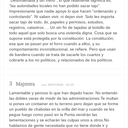
“Desordenada y sin freno”, lo que realmente significa es,
“las autoridades locales no han podido sacar tajo”.
Impresionante que nadie apoye lo que hacen “ordenando y
controlando”. Ni saben vivir, ni dejan vivir. Solo les importa
sacar tajo de todo, ibi, papeles y permisos, estudios,
registros, catastros…. Un sin fin de tajadas al bolsillo de
todo aquel que solo busca una vivienda digna. Cosa que se
supone está protegida por la constitución. La constitución,
esa que se pasan por el forro cuando a ellos, y su
comportamiento inconstitucional, se refiere. Pero que usan
de bandera cuando se trata de sacarle los cuartos y
cobrarle a los no políticos, y relacionados de los políticos.
3
Majorera
Lun, 06/07/2026 - 22:15
Lamentable y penoso lo que han dejado hacer. No entiendo
las dobles varas de medir de las administraciones.Te multan
si pones un container en tu terreno pero dejan que se forme
un pueblo de chabolas en la orilla del mar y cuando se les
pegue fuego como pasó en la Punta vendrán las
lamentaciones y se echarán las culpas unos a otros.No
hablamos de gente necesitada que no tiene donde ir y