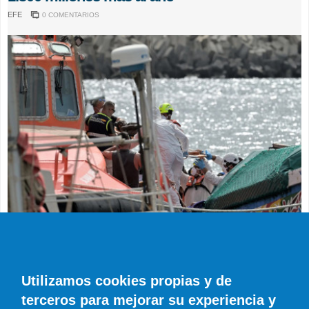
EFE
0 COMENTARIOS
SUCESOS
Muere en el hospital el bebé que llegó en
parada cardiaca en el último cayuco de El
Utilizamos cookies propias y de
Hierro
terceros para mejorar su experiencia y
EFE
0 COMENTARIOS