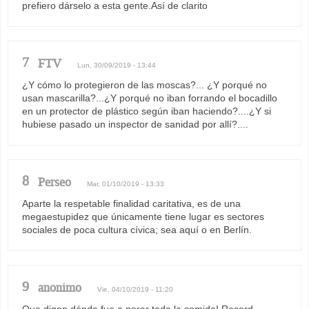
prefiero dárselo a esta gente.Así de clarito
7
FTV
Lun, 30/09/2019 - 13:44
¿Y cómo lo protegieron de las moscas?... ¿Y porqué no
usan mascarilla?...¿Y porqué no iban forrando el bocadillo
en un protector de plástico según iban haciendo?....¿Y si
hubiese pasado un inspector de sanidad por allí?....
8
Perseo
Mar, 01/10/2019 - 13:33
Aparte la respetable finalidad caritativa, es de una
megaestupidez que únicamente tiene lugar es sectores
sociales de poca cultura cívica; sea aquí o en Berlín.
9
anonimo
Vie, 04/10/2019 - 11:20