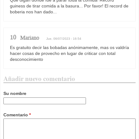
Que digan dónde fue a parar toda la comida! Record
guiness de tirar comida a la basura... Por favor! El record de
boberia nos han dado...
10
Mariano
Jue, 06/07/2023 - 16:54
Es gratuito decir las bobadas anónimamente, mas os valdría
hacer cosas de provecho en lugar de criticar con total
desconocimiento
Añadir nuevo comentario
Su nombre
Comentario
*