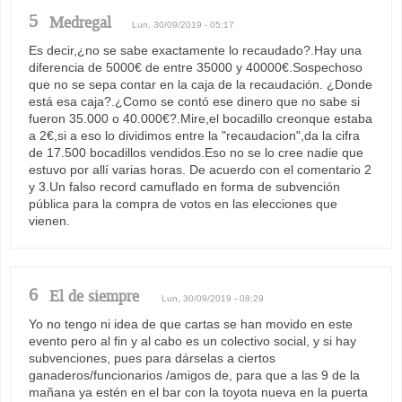
5
Medregal
Lun, 30/09/2019 - 05:17
Es decir,¿no se sabe exactamente lo recaudado?.Hay una
diferencia de 5000€ de entre 35000 y 40000€.Sospechoso
que no se sepa contar en la caja de la recaudación. ¿Donde
está esa caja?.¿Como se contó ese dinero que no sabe si
fueron 35.000 o 40.000€?.Mire,el bocadillo creonque estaba
a 2€,si a eso lo dividimos entre la "recaudacion",da la cifra
de 17.500 bocadillos vendidos.Eso no se lo cree nadie que
estuvo por allí varias horas. De acuerdo con el comentario 2
y 3.Un falso record camuflado en forma de subvención
pública para la compra de votos en las elecciones que
vienen.
6
El de siempre
Lun, 30/09/2019 - 08:29
Yo no tengo ni idea de que cartas se han movido en este
evento pero al fin y al cabo es un colectivo social, y si hay
subvenciones, pues para dárselas a ciertos
ganaderos/funcionarios /amigos de, para que a las 9 de la
mañana ya estén en el bar con la toyota nueva en la puerta