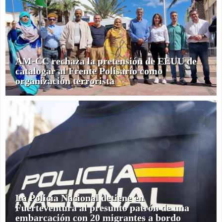
AM-CC rechaza la pretensión de EEUU de
catalogar al Frente Polisario como
organización terrorista
La Policía Nacional detiene en
Fuerteventura al presunto patrón de una
embarcación con 20 migrantes a bordo