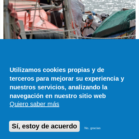
SUCESOS
Muere en el hospital el bebé que llegó en
parada cardiaca en el último cayuco de El
Utilizamos cookies propias y de
Hierro
terceros para mejorar su experiencia y
EFE
0 COMENTARIOS
nuestros servicios, analizando la
navegación en nuestro sitio web
Quiero saber más
© SIROCO INFORMACIÓN SL | Tel. 828 081 655 | Móvil y WhatsApp 606 845
886 |
info@diariodefuerteventura.com
DiariodeCanarias.es
|
DiariodeLanzarote.com
|
DiariodeFuerteventura.com
Publicidad
|
Aviso legal
|
Política de cookies
Sí, estoy de acuerdo
No, gracias
Desarrollado en Drupal por Suomitech