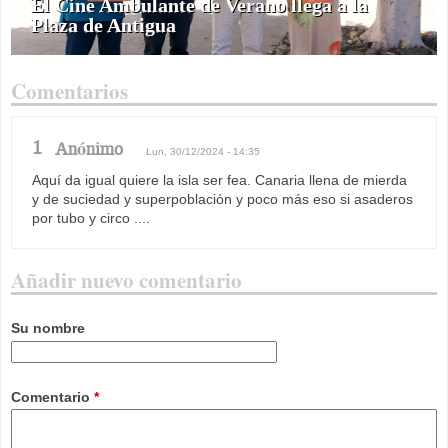
El Cine Ambulante de Verano llega a la
Plaza de Antigua
Comentarios
1
Anónimo
Lun, 30/12/2024 - 14:35
Aquí da igual quiere la isla ser fea. Canaria llena de mierda
y de suciedad y superpoblación y poco más eso si asaderos
por tubo y circo ....
Añadir nuevo comentario
Su nombre
Comentario
*