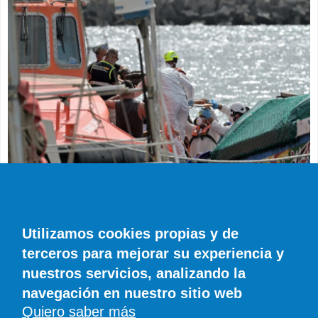
SUCESOS
Muere en el hospital el bebé que llegó en
parada cardiaca en el último cayuco de El
Utilizamos cookies propias y de
Hierro
terceros para mejorar su experiencia y
EFE
0 COMENTARIOS
nuestros servicios, analizando la
navegación en nuestro sitio web
Quiero saber más
© SIROCO INFORMACIÓN SL | Tel. 828 081 655 | Móvil y WhatsApp 606 845