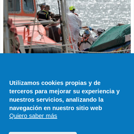
SUCESOS
Muere en el hospital el bebé que llegó en
parada cardiaca en el último cayuco de El
Utilizamos cookies propias y de
Hierro
terceros para mejorar su experiencia y
EFE
0 COMENTARIOS
nuestros servicios, analizando la
navegación en nuestro sitio web
Quiero saber más
© SIROCO INFORMACIÓN SL | Tel. 828 081 655 | Móvil y WhatsApp 606 845
886 |
info@diariodefuerteventura.com
DiariodeCanarias.es
|
DiariodeLanzarote.com
|
DiariodeFuerteventura.com
Publicidad
|
Aviso legal
|
Política de cookies