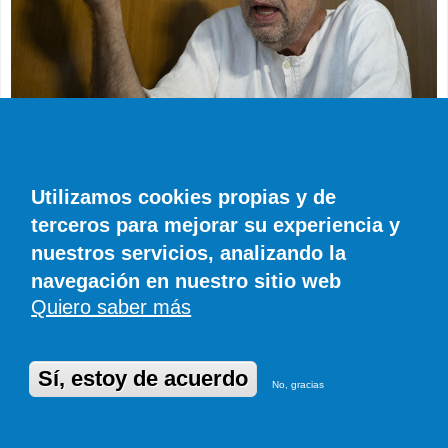
“Prepararse para respuestas violentas no va a
Utilizamos cookies propias y de
arreglar nada en este mundo”
terceros para mejorar su experiencia y
nuestros servicios, analizando la
-¿Y todas estas señales no tienen que ver con
navegación en nuestro sitio web
indicios de un derrumbe del imperio? O bien
Quiero saber más
de Estados Unidos o del capitalismo en
general...
Sí, estoy de acuerdo
No, gracias
-Antropológicamente, todos los procesos de
decadencia comparten signos culturales. Es