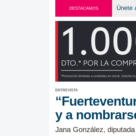
Únete 
DESTACAMOS
ENTREVISTA
“Fuerteventur
y a nombrars
Jana González, diputad