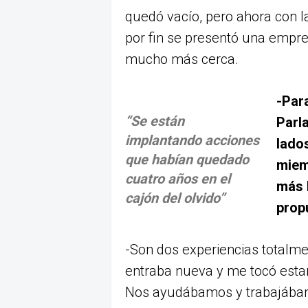
quedó vacío, pero ahora con la
por fin se presentó una empre
mucho más cerca.
-Para
“Se están
Parl
implantando acciones
lado
que habían quedado
miem
cuatro años en el
más l
cajón del olvido”
prop
-Son dos experiencias totalmen
entraba nueva y me tocó estar
Nos ayudábamos y trabajábam